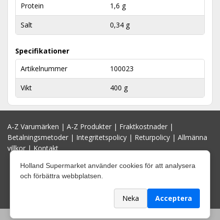
Protein
1,6 g
Salt
0,34 g
Specifikationer
Artikelnummer
100023
Vikt
400 g
A-Z Varumärken
|
A-Z Produkter
|
Fraktkostnader
|
Betalningsmetoder
|
Integritetspolicy
|
Returpolicy
|
Allmänna
villkor
|
Kontakt
Holland Supermarket använder cookies för att analysera
och förbättra webbplatsen.
Neka
Acceptera