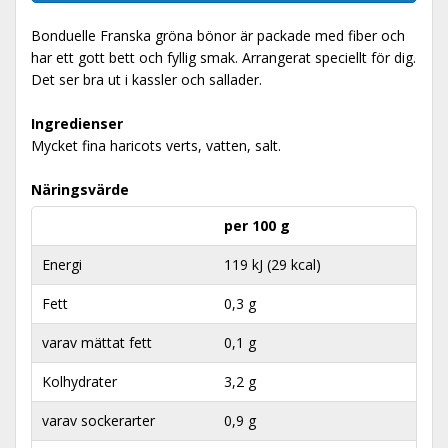
Bonduelle Franska gröna bönor är packade med fiber och
har ett gott bett och fyllig smak. Arrangerat speciellt för dig.
Det ser bra ut i kassler och sallader.
Ingredienser
Mycket fina haricots verts, vatten, salt.
Näringsvärde
per 100 g
Energi
119 kJ (29 kcal)
Fett
0,3 g
varav mättat fett
0,1 g
Kolhydrater
3,2 g
varav sockerarter
0,9 g