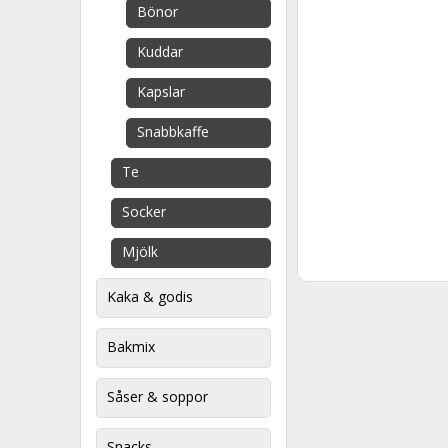
Bönor
Kuddar
Kapslar
Snabbkaffe
Te
Socker
Mjölk
Kaka & godis
Bakmix
Såser & soppor
Snacks