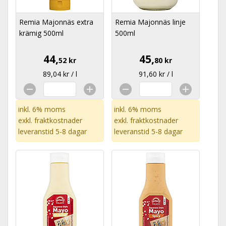
Remia Majonnäs extra
Remia Majonnäs linje
krämig 500ml
500ml
44,
45,
52 kr
80 kr
89,04 kr / l
91,60 kr / l
inkl. 6% moms
inkl. 6% moms
exkl.
fraktkostnader
exkl.
fraktkostnader
leveranstid 5-8 dagar
leveranstid 5-8 dagar