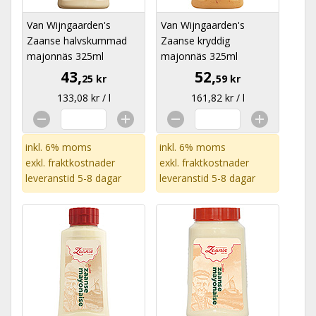
Van Wijngaarden's
Van Wijngaarden's
Zaanse halvskummad
Zaanse kryddig
majonnäs 325ml
majonnäs 325ml
43,
52,
25 kr
59 kr
133,08 kr / l
161,82 kr / l
inkl. 6% moms
inkl. 6% moms
exkl.
fraktkostnader
exkl.
fraktkostnader
leveranstid 5-8 dagar
leveranstid 5-8 dagar