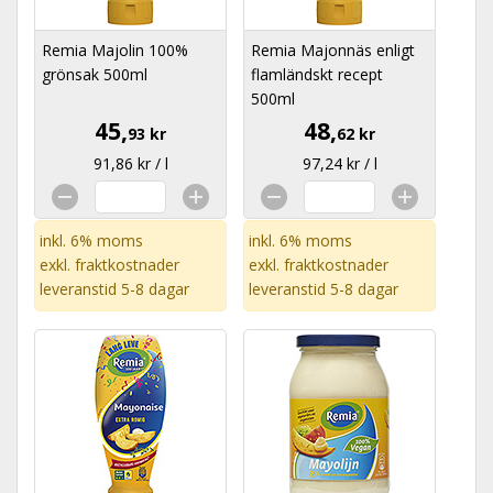
Remia Majolin 100%
Remia Majonnäs enligt
grönsak 500ml
flamländskt recept
500ml
45,
48,
93 kr
62 kr
91,86 kr / l
97,24 kr / l
inkl. 6% moms
inkl. 6% moms
exkl.
fraktkostnader
exkl.
fraktkostnader
leveranstid 5-8 dagar
leveranstid 5-8 dagar