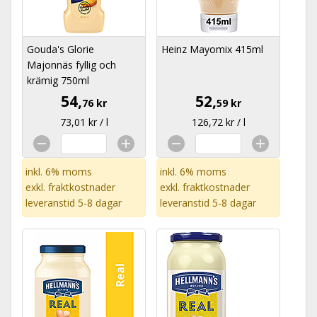
Gouda's Glorie
Heinz Mayomix 415ml
Majonnäs fyllig och
krämig 750ml
54,
52,
76 kr
59 kr
73,01 kr / l
126,72 kr / l
inkl. 6% moms
inkl. 6% moms
exkl.
fraktkostnader
exkl.
fraktkostnader
leveranstid 5-8 dagar
leveranstid 5-8 dagar