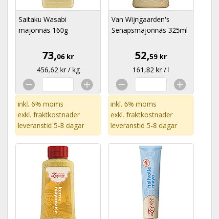
Saitaku Wasabi
Van Wijngaarden's
majonnäs 160g
Senapsmajonnäs 325ml
73,
52,
06 kr
59 kr
456,62 kr / kg
161,82 kr / l
inkl. 6% moms
inkl. 6% moms
exkl.
fraktkostnader
exkl.
fraktkostnader
leveranstid 5-8 dagar
leveranstid 5-8 dagar