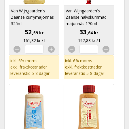
Van Wijngaarden's
Van Wijngaarden's
Zaanse currymajonnäs
Zaanse halvskummad
325ml
majonnäs 170ml
52,
33,
59 kr
64 kr
161,82 kr / l
197,88 kr / l
inkl. 6% moms
inkl. 6% moms
exkl.
fraktkostnader
exkl.
fraktkostnader
leveranstid 5-8 dagar
leveranstid 5-8 dagar