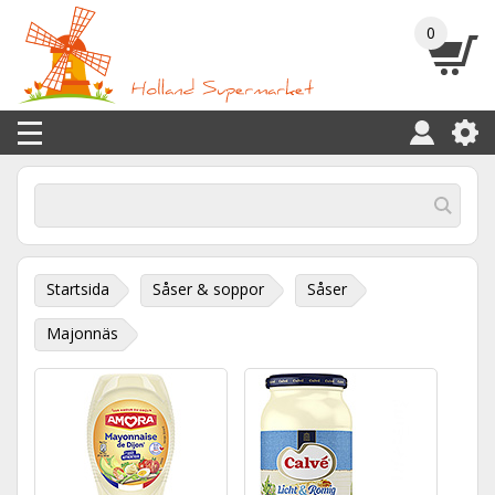
0
Startsida
Såser & soppor
Såser
Majonnäs