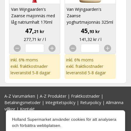
Van Wijngaarden's
Van Wijngaarden's
Zaanse majonnäs med
Zaanse
låg natriumhalt 170ml
yoghurtmajonnäs 325ml
47,
45,
21 kr
93 kr
277,71 kr / l
141,32 kr / l
inkl. 6% moms
inkl. 6% moms
exkl.
fraktkostnader
exkl.
fraktkostnader
leveranstid 5-8 dagar
leveranstid 5-8 dagar
A-Z Varumärken
|
A-Z Produkter
|
Fraktkostnader
|
Betalningsmetoder
|
Integritetspolicy
|
Returpolicy
|
Allmänna
villkor
|
Kontakt
Holland Supermarket använder cookies för att analysera
och förbättra webbplatsen.