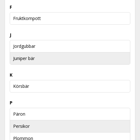
F
Fruktkompott
J
Jordgubbar
Juniper bär
K
Körsbär
P
Päron
Persikor
Plommon