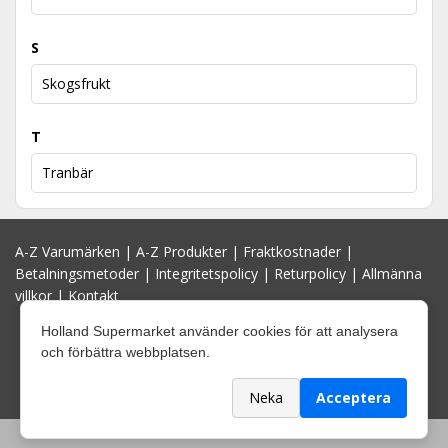
S
Skogsfrukt
T
Tranbär
A-Z Varumärken
|
A-Z Produkter
|
Fraktkostnader
|
Betalningsmetoder
|
Integritetspolicy
|
Returpolicy
|
Allmänna
villkor
|
Kontakt
Holland Supermarket använder cookies för att analysera
och förbättra webbplatsen.
Neka
Acceptera