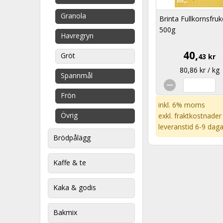
Granola
Brinta Fullkornsfruk
500g
Havregryn
40,
Gröt
43 kr
80,86 kr / kg
Spannmål
Frön
inkl. 6% moms
Övrig
exkl.
fraktkostnader
leveranstid 6-9 daga
Brödpålägg
Kaffe & te
Kaka & godis
Bakmix