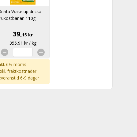
Brinta Wake up dricka
frukostbanan 110g
39,
15 kr
355,91 kr / kg
nkl. 6% moms
xkl.
fraktkostnader
everanstid 6-9 dagar