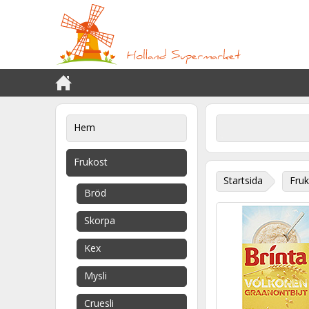
Hem
Frukost
Startsida
Fruk
Bröd
Skorpa
Kex
Mysli
Cruesli