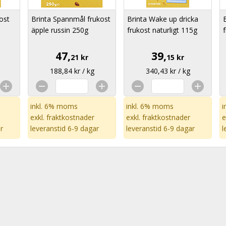
ost
Brinta Spannmål frukost
Brinta Wake up dricka
äpple russin 250g
frukost naturligt 115g
47,
39,
21 kr
15 kr
188,84 kr / kg
340,43 kr / kg
inkl. 6% moms
inkl. 6% moms
i
exkl.
fraktkostnader
exkl.
fraktkostnader
e
r
leveranstid 6-9 dagar
leveranstid 6-9 dagar
l