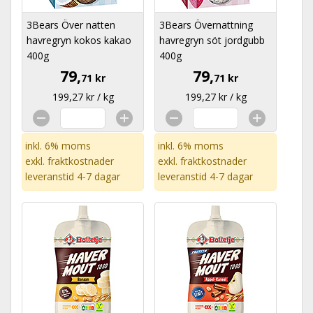
3Bears Över natten
3Bears Övernattning
havregryn kokos kakao
havregryn söt jordgubb
400g
400g
79,
79,
71 kr
71 kr
199,27 kr / kg
199,27 kr / kg
inkl. 6% moms
inkl. 6% moms
exkl.
fraktkostnader
exkl.
fraktkostnader
leveranstid 4-7 dagar
leveranstid 4-7 dagar