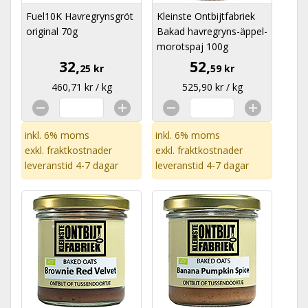
Fuel10K Havregrynsgröt
Kleinste Ontbijtfabriek
original 70g
Bakad havregryns-äppel-
morotspaj 100g
32,
52,
25 kr
59 kr
460,71 kr / kg
525,90 kr / kg
inkl. 6% moms
inkl. 6% moms
exkl.
fraktkostnader
exkl.
fraktkostnader
leveranstid 4-7 dagar
leveranstid 4-7 dagar