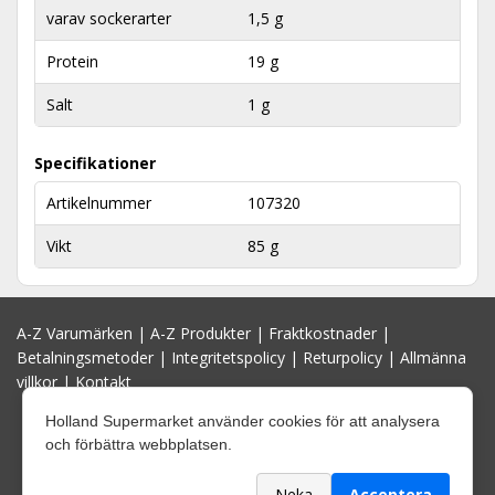
varav sockerarter
1,5 g
Protein
19 g
Salt
1 g
Specifikationer
Artikelnummer
107320
Vikt
85 g
A-Z Varumärken
|
A-Z Produkter
|
Fraktkostnader
|
Betalningsmetoder
|
Integritetspolicy
|
Returpolicy
|
Allmänna
villkor
|
Kontakt
Holland Supermarket använder cookies för att analysera
och förbättra webbplatsen.
Neka
Acceptera