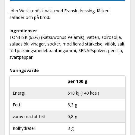
John West tonfisktwist med Fransk dressing, läcker i
sallader och på bröd.
Ingredienser
TONFISK (62%) (Katsuwonus Pelamis), vatten, solrosolja,
salladslök, vinäger, socker, modifierad stärkelse, vitlök, salt,
förtjockningsmedel: xantangummi, SENAPspulver, persilja,
svartpeppar.
Näringsvärde
per 100 g
Energi
610 kJ (140 kcal)
Fett
6,3 g
varav mättat fett
0,8 g
Kolhydrater
3 g