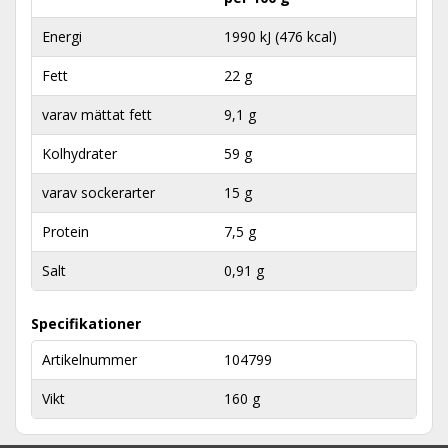
Energi
1990 kJ (476 kcal)
Fett
22 g
varav mättat fett
9,1 g
Kolhydrater
59 g
varav sockerarter
15 g
Protein
7,5 g
Salt
0,91 g
Specifikationer
Artikelnummer
104799
Vikt
160 g