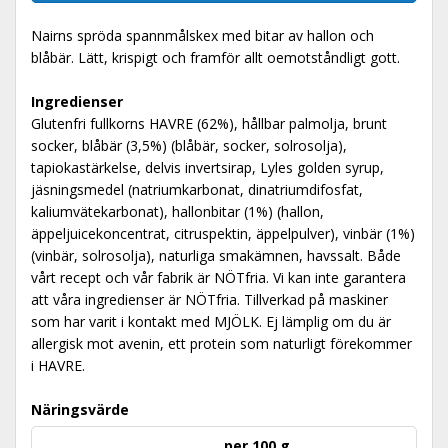
Nairns spröda spannmålskex med bitar av hallon och
blåbär. Lätt, krispigt och framför allt oemotståndligt gott.
Ingredienser
Glutenfri fullkorns HAVRE (62%), hållbar palmolja, brunt
socker, blåbär (3,5%) (blåbär, socker, solrosolja),
tapiokastärkelse, delvis invertsirap, Lyles golden syrup,
jäsningsmedel (natriumkarbonat, dinatriumdifosfat,
kaliumvätekarbonat), hallonbitar (1%) (hallon,
äppeljuicekoncentrat, citruspektin, äppelpulver), vinbär (1%)
(vinbär, solrosolja), naturliga smakämnen, havssalt. Både
vårt recept och vår fabrik är NÖTfria. Vi kan inte garantera
att våra ingredienser är NÖTfria. Tillverkad på maskiner
som har varit i kontakt med MJÖLK. Ej lämplig om du är
allergisk mot avenin, ett protein som naturligt förekommer
i HAVRE.
Näringsvärde
per 100 g