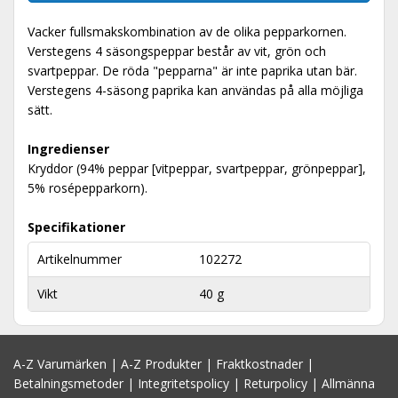
Vacker fullsmakskombination av de olika pepparkornen.
Verstegens 4 säsongspeppar består av vit, grön och
svartpeppar. De röda "pepparna" är inte paprika utan bär.
Verstegens 4-säsong paprika kan användas på alla möjliga
sätt.
Ingredienser
Kryddor (94% peppar [vitpeppar, svartpeppar, grönpeppar],
5% rosépepparkorn).
Specifikationer
Artikelnummer
102272
Vikt
40 g
A-Z Varumärken
|
A-Z Produkter
|
Fraktkostnader
|
Betalningsmetoder
|
Integritetspolicy
|
Returpolicy
|
Allmänna