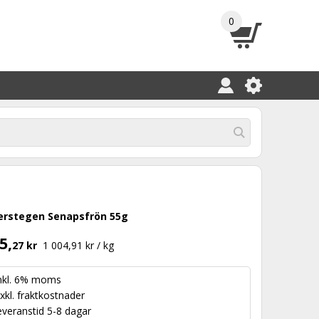
0
erstegen Senapsfrön 55g
5,
27 kr
1 004,91 kr / kg
nkl. 6% moms
xkl.
fraktkostnader
everanstid 5-8 dagar