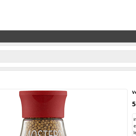
V
5
i
e
l