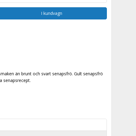
I kundvagn
i smaken än brunt och svart senapsfrö. Gult senapsfrö
ra senapsrecept.