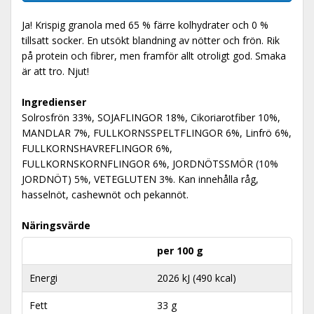
Ja! Krispig granola med 65 % färre kolhydrater och 0 %
tillsatt socker. En utsökt blandning av nötter och frön. Rik
på protein och fibrer, men framför allt otroligt god. Smaka
är att tro. Njut!
Ingredienser
Solrosfrön 33%, SOJAFLINGOR 18%, Cikoriarotfiber 10%,
MANDLAR 7%, FULLKORNSSPELTFLINGOR 6%, Linfrö 6%,
FULLKORNSHAVREFLINGOR 6%,
FULLKORNSKORNFLINGOR 6%, JORDNÖTSSMÖR (10%
JORDNÖT) 5%, VETEGLUTEN 3%. Kan innehålla råg,
hasselnöt, cashewnöt och pekannöt.
Näringsvärde
per 100 g
Energi
2026 kJ (490 kcal)
Fett
33 g