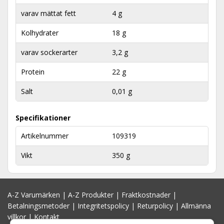
varav mättat fett
4 g
Kolhydrater
18 g
varav sockerarter
3,2 g
Protein
22 g
Salt
0,01 g
Specifikationer
Artikelnummer
109319
Vikt
350 g
A-Z Varumärken
|
A-Z Produkter
|
Fraktkostnader
|
Betalningsmetoder
|
Integritetspolicy
|
Returpolicy
|
Allmänna
villkor
|
Kontakt