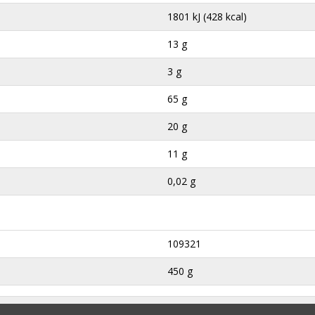
1801 kJ (428 kcal)
13 g
3 g
65 g
20 g
11 g
0,02 g
109321
450 g