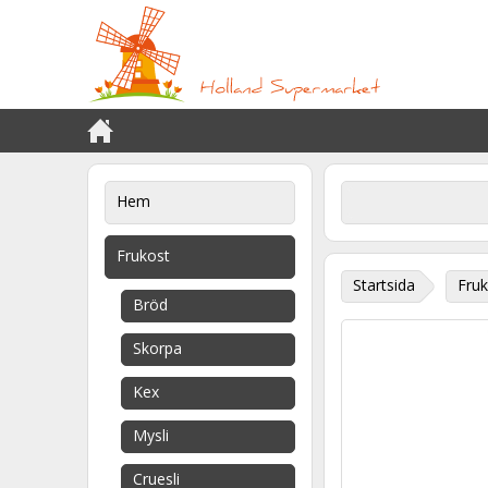
Hem
Frukost
Startsida
Fruk
Bröd
Skorpa
Kex
Mysli
Cruesli