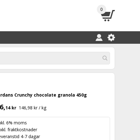
0
ordans Crunchy chocolate granola 450g
6,
14 kr
146,98 kr / kg
nkl. 6% moms
xkl.
fraktkostnader
everanstid 4-7 dagar