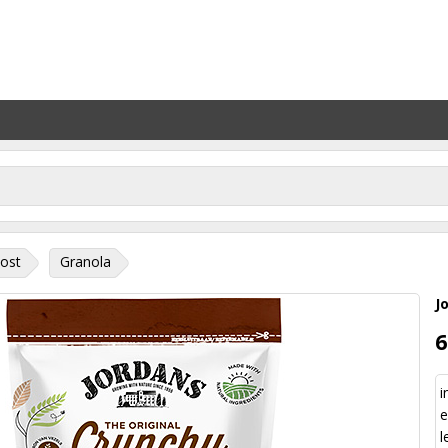
ost
Granola
J
6
i
e
l