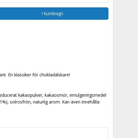
I kundvagn
t. En klassiker för chokladälskare!
treducerat kakaopulver, kakaosmör, emulgeringsmedel
(1%), solrosfrön, naturlig arom. Kan även innehålla: