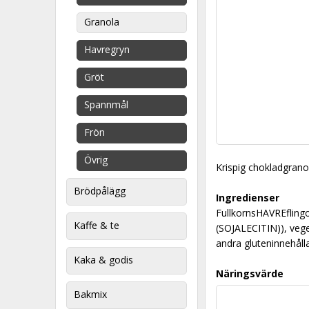
Granola
Havregryn
Gröt
Spannmål
Frön
Övrig
Krispig chokladgrano
Brödpålägg
Ingredienser
FullkornsHAVREfling
Kaffe & te
(SOJALECITIN)), veget
andra gluteninnehåll
Kaka & godis
Näringsvärde
Bakmix