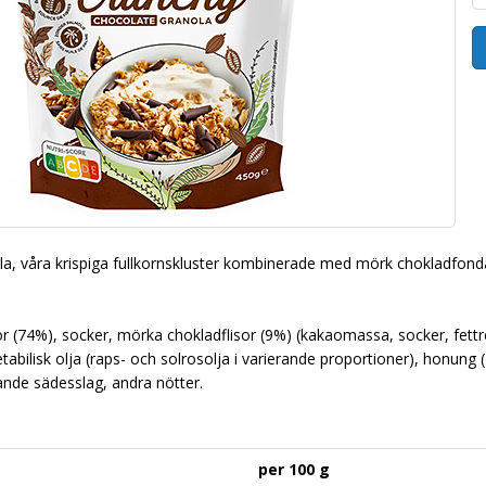
la, våra krispiga fullkornskluster kombinerade med mörk chokladfondan
or (74%), socker, mörka chokladflisor (9%) (kakaomassa, socker, fet
abilisk olja (raps- och solrosolja i varierande proportioner), honung 
ande sädesslag, andra nötter.
per 100 g