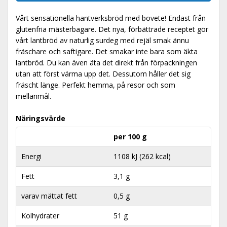
Vårt sensationella hantverksbröd med bovete! Endast från
glutenfria mästerbagare. Det nya, förbättrade receptet gör
vårt lantbröd av naturlig surdeg med rejäl smak ännu
fräschare och saftigare. Det smakar inte bara som äkta
lantbröd. Du kan även äta det direkt från förpackningen
utan att först värma upp det. Dessutom håller det sig
fräscht länge. Perfekt hemma, på resor och som
mellanmål.
Näringsvärde
per 100 g
Energi
1108 kJ (262 kcal)
Fett
3,1 g
varav mättat fett
0,5 g
Kolhydrater
51 g