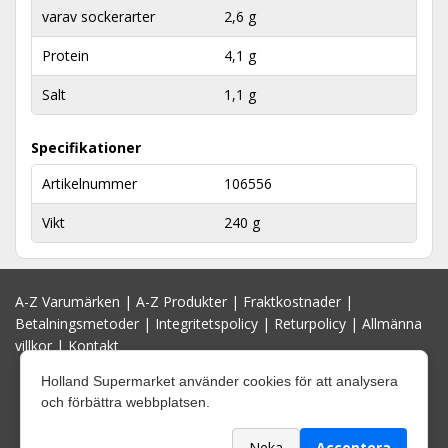
varav sockerarter
2,6 g
Protein
4,1 g
Salt
1,1 g
Specifikationer
Artikelnummer
106556
Vikt
240 g
A-Z Varumärken
|
A-Z Produkter
|
Fraktkostnader
|
Betalningsmetoder
|
Integritetspolicy
|
Returpolicy
|
Allmänna
villkor
|
Kontakt
Holland Supermarket använder cookies för att analysera
och förbättra webbplatsen.
Neka
Acceptera