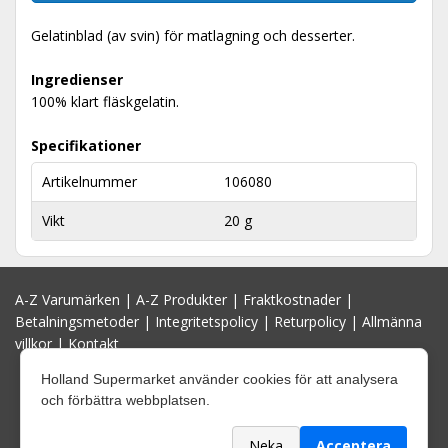
Gelatinblad (av svin) för matlagning och desserter.
Ingredienser
100% klart fläskgelatin.
Specifikationer
Artikelnummer
106080
Vikt
20 g
A-Z Varumärken
|
A-Z Produkter
|
Fraktkostnader
|
Betalningsmetoder
|
Integritetspolicy
|
Returpolicy
|
Allmänna
villkor
|
Kontakt
Holland Supermarket använder cookies för att analysera
och förbättra webbplatsen.
Neka
Acceptera