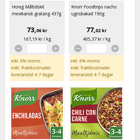
Honig Måltidskit
Knorr Foodtrips nacho
mexikansk gratäng 437g
ugnsbakad 190g
73,
77,
06 kr
02 kr
167,19 kr / kg
405,37 kr / kg
inkl. 6% moms
inkl. 6% moms
exkl.
fraktkostnader
exkl.
fraktkostnader
leveranstid 4-7 dagar
leveranstid 4-7 dagar