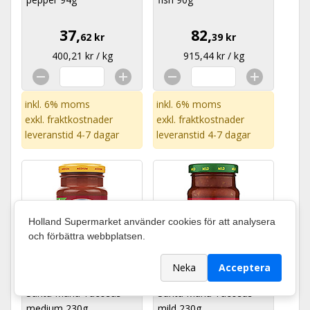
37,
82,
62 kr
39 kr
400,21 kr / kg
915,44 kr / kg
inkl. 6% moms
inkl. 6% moms
exkl.
fraktkostnader
exkl.
fraktkostnader
leveranstid 4-7 dagar
leveranstid 4-7 dagar
Holland Supermarket använder cookies för att analysera
och förbättra webbplatsen.
Neka
Acceptera
Santa Maria Tacosås
Santa Maria Tacosås
medium 230g
mild 230g