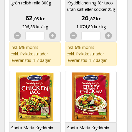
grön relish mild 300g
Kryddblandning för taco
utan salt eller socker 25g
62,
26,
05 kr
87 kr
206,83 kr / kg
1 074,80 kr / kg
inkl. 6% moms
inkl. 6% moms
exkl.
fraktkostnader
exkl.
fraktkostnader
leveranstid 4-7 dagar
leveranstid 4-7 dagar
Santa Maria Kryddmix
Santa Maria Kryddmix