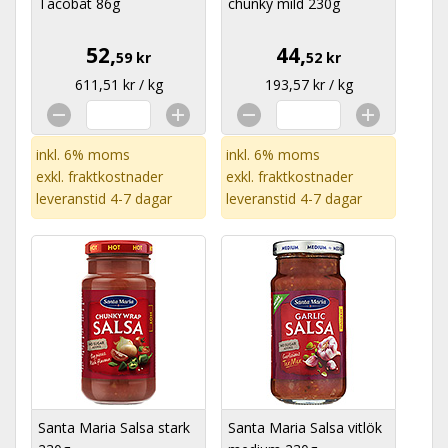
Tacobåt 86g
chunky mild 230g
52,
44,
59 kr
52 kr
611,51 kr / kg
193,57 kr / kg
inkl. 6% moms
inkl. 6% moms
exkl.
fraktkostnader
exkl.
fraktkostnader
leveranstid 4-7 dagar
leveranstid 4-7 dagar
Santa Maria Salsa stark
Santa Maria Salsa vitlök