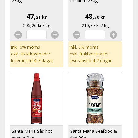
230g
medium 230g
47,
48,
21 kr
50 kr
205,26 kr / kg
210,87 kr / kg
inkl. 6% moms
inkl. 6% moms
exkl.
fraktkostnader
exkl.
fraktkostnader
leveranstid 4-7 dagar
leveranstid 4-7 dagar
Santa Maria Sås hot
Santa Maria Seafood &
pepper 94g
fish 90g