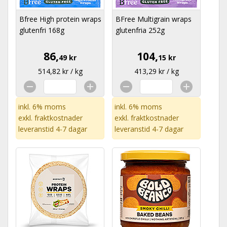
Bfree High protein wraps
BFree Multigrain wraps
glutenfri 168g
glutenfria 252g
86,
104,
49 kr
15 kr
514,82 kr / kg
413,29 kr / kg
inkl. 6% moms
inkl. 6% moms
exkl.
fraktkostnader
exkl.
fraktkostnader
leveranstid 4-7 dagar
leveranstid 4-7 dagar