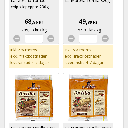
La Morena Tärnad
La Morena Tortilla 320g
chipotlepeppar 230g
68,
49,
96 kr
89 kr
299,83 kr / kg
155,91 kr / kg
inkl. 6% moms
inkl. 6% moms
exkl.
fraktkostnader
exkl.
fraktkostnader
leveranstid 4-7 dagar
leveranstid 4-7 dagar
La Morena Tortilla 370g
La Morena Tortilla wraps