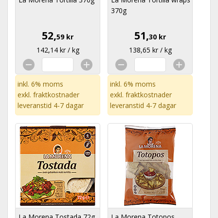
370g
52,
51,
59 kr
30 kr
142,14 kr / kg
138,65 kr / kg
inkl. 6% moms
inkl. 6% moms
exkl.
fraktkostnader
exkl.
fraktkostnader
leveranstid 4-7 dagar
leveranstid 4-7 dagar
La Morena Tostada 72g
La Morena Totopos