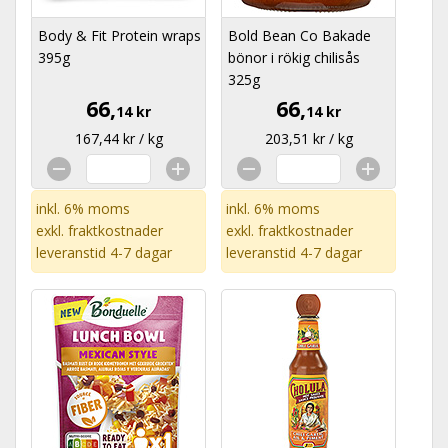
Body & Fit Protein wraps
Bold Bean Co Bakade
395g
bönor i rökig chilisås
325g
66,
66,
14 kr
14 kr
167,44 kr / kg
203,51 kr / kg
inkl. 6% moms
inkl. 6% moms
exkl.
fraktkostnader
exkl.
fraktkostnader
leveranstid 4-7 dagar
leveranstid 4-7 dagar