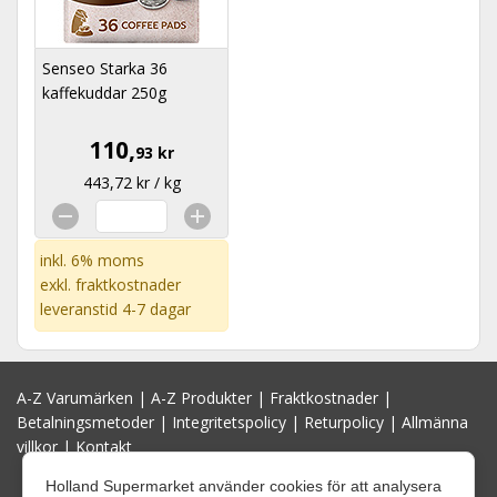
Senseo Starka 36
kaffekuddar 250g
110,
93 kr
443,72 kr / kg
inkl. 6% moms
exkl.
fraktkostnader
leveranstid 4-7 dagar
A-Z Varumärken
|
A-Z Produkter
|
Fraktkostnader
|
Betalningsmetoder
|
Integritetspolicy
|
Returpolicy
|
Allmänna
villkor
|
Kontakt
Holland Supermarket använder cookies för att analysera