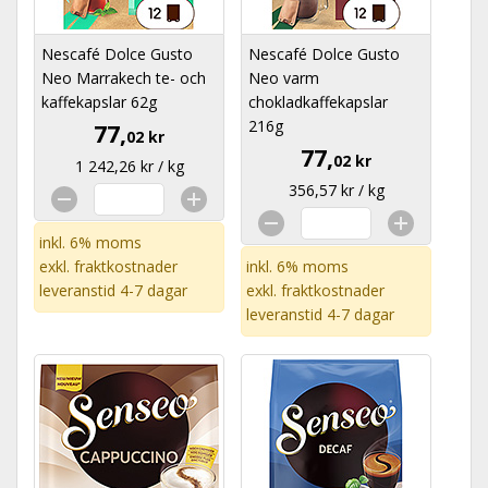
Nescafé Dolce Gusto
Nescafé Dolce Gusto
Neo Marrakech te- och
Neo varm
kaffekapslar 62g
chokladkaffekapslar
216g
77,
02 kr
77,
02 kr
1 242,26 kr / kg
356,57 kr / kg
inkl. 6% moms
exkl.
fraktkostnader
inkl. 6% moms
leveranstid 4-7 dagar
exkl.
fraktkostnader
leveranstid 4-7 dagar