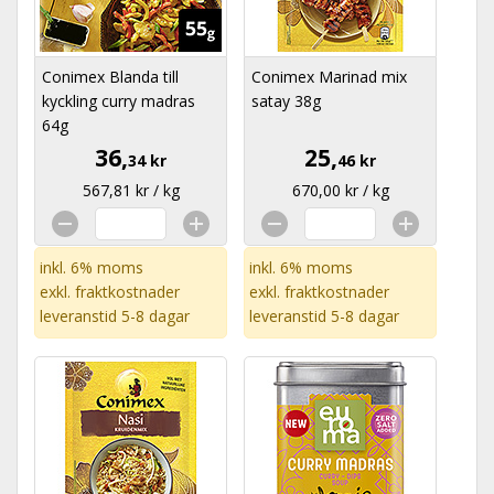
Conimex Blanda till
Conimex Marinad mix
kyckling curry madras
satay 38g
64g
36,
25,
34 kr
46 kr
567,81 kr / kg
670,00 kr / kg
inkl. 6% moms
inkl. 6% moms
exkl.
fraktkostnader
exkl.
fraktkostnader
leveranstid 5-8 dagar
leveranstid 5-8 dagar