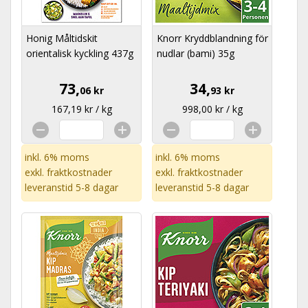
Honig Måltidskit
Knorr Kryddblandning för
orientalisk kyckling 437g
nudlar (bami) 35g
73,
34,
06 kr
93 kr
167,19 kr / kg
998,00 kr / kg
inkl. 6% moms
inkl. 6% moms
exkl.
fraktkostnader
exkl.
fraktkostnader
leveranstid 5-8 dagar
leveranstid 5-8 dagar