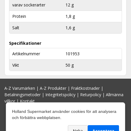
varav sockerarter
12 g
Protein
1,8 g
Salt
1,6 g
Specifikationer
Artikelnummer
101953
Vikt
50 g
A-Z Varumärken
|
A-Z Produkter
|
Fraktkostnader
|
Betalningsmetoder
|
Integritetspolicy
|
Returpolicy
|
Allmänna
villkor
|
Kontakt
Holland Supermarket använder cookies för att analysera
och förbättra webbplatsen.
Neka
Acceptera