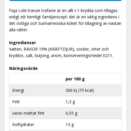
Faja Lobi trassie trafasie är en allt-i-1-krydda som tillagas
enligt ett hemligt familjerecept: det är en viktig ingrediens i
det östliga och Surinamesiska köket för tillagning av nästan
alla rätter.
Ingredienser
Vatten, RÄKOR 19% (KRÄFTDJUR), socker, örter och
kryddor, salt, buljong, arom, konserveringsmedel E211.
Näringsvärde
per 100 g
Energi
306 kJ (73 kcal)
Fett
1,3 g
varav mättat fett
0,55 g
Kolhydrater
13 g