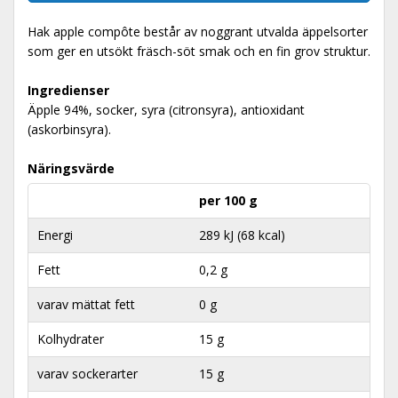
Hak apple compôte består av noggrant utvalda äppelsorter
som ger en utsökt fräsch-söt smak och en fin grov struktur.
Ingredienser
Äpple 94%, socker, syra (citronsyra), antioxidant
(askorbinsyra).
Näringsvärde
per 100 g
Energi
289 kJ (68 kcal)
Fett
0,2 g
varav mättat fett
0 g
Kolhydrater
15 g
varav sockerarter
15 g