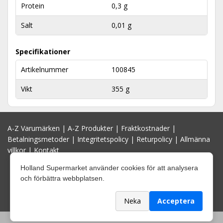
Protein
0,3 g
Salt
0,01 g
Specifikationer
Artikelnummer
100845
Vikt
355 g
A-Z Varumärken
|
A-Z Produkter
|
Fraktkostnader
|
Betalningsmetoder
|
Integritetspolicy
|
Returpolicy
|
Allmänna
villkor
|
Kontakt
Holland Supermarket använder cookies för att analysera
och förbättra webbplatsen.
Neka
Acceptera