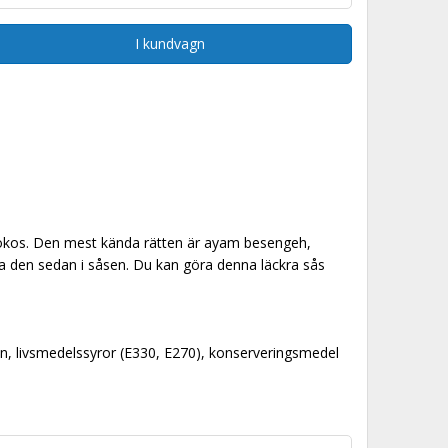
I kundvagn
kokos. Den mest kända rätten är ayam besengeh,
oka den sedan i såsen. Du kan göra denna läckra sås
in, livsmedelssyror (E330, E270), konserveringsmedel