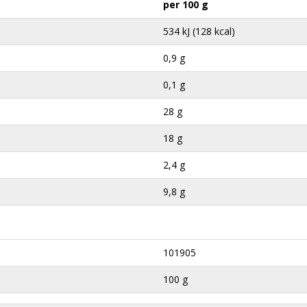
per 100 g
534 kJ (128 kcal)
0,9 g
0,1 g
28 g
18 g
2,4 g
9,8 g
101905
100 g