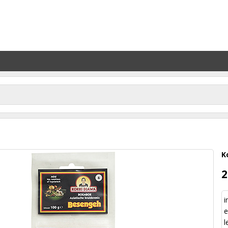
K
2
i
e
l