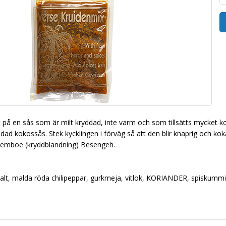
på en sås som är milt kryddad, inte varm och som tillsätts mycket 
yddad kokossås. Stek kycklingen i förväg så att den blir knaprig och k
emboe (kryddblandning) Besengeh.
 salt, malda röda chilipeppar, gurkmeja, vitlök, KORIANDER, spiskumm