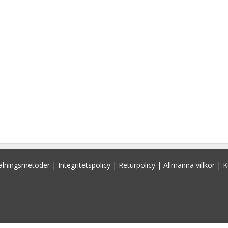
alningsmetoder
|
Integritetspolicy
|
Returpolicy
|
Allmänna villkor
|
K