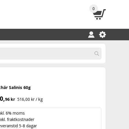
0
chär Salinis 60g
0,
96 kr
516,00 kr / kg
nkl. 6% moms
xkl.
fraktkostnader
everanstid 5-8 dagar