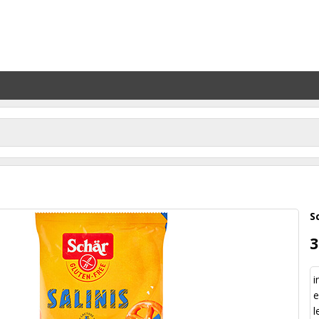
S
3
i
e
l