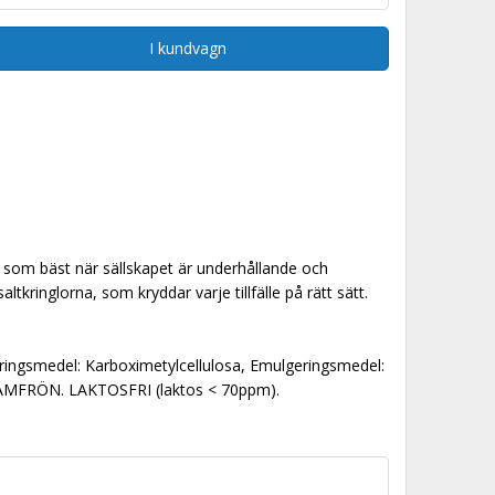
I kundvagn
id som bäst när sällskapet är underhållande och
ringlorna, som kryddar varje tillfälle på rätt sätt.
iseringsmedel: Karboximetylcellulosa, Emulgeringsmedel:
ESAMFRÖN. LAKTOSFRI (laktos < 70ppm).