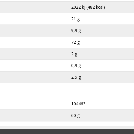
2022 kJ (482 kcal)
21 g
9,9 g
72 g
2 g
0,9 g
2,5 g
104463
60 g