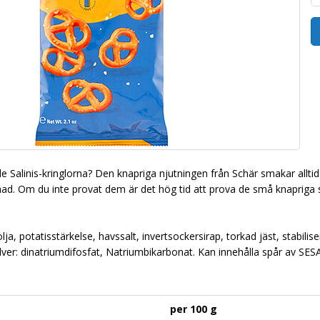
de Salinis-kringlorna? Den knapriga njutningen från Schär smakar allt
. Om du inte provat dem är det hög tid att prova de små knapriga saltk
ja, potatisstärkelse, havssalt, invertsockersirap, torkad jäst, stabil
ver: dinatriumdifosfat, Natriumbikarbonat. Kan innehålla spår av S
per 100 g