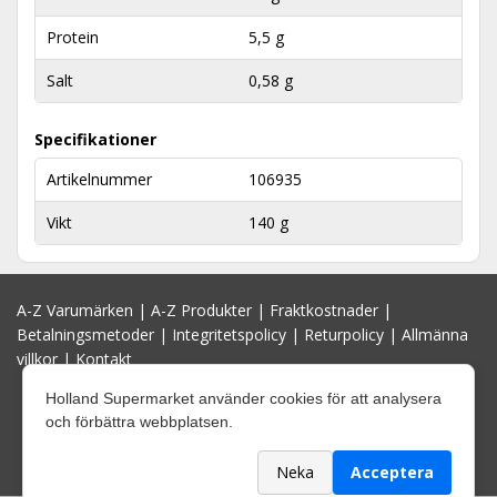
Protein
5,5 g
Salt
0,58 g
Specifikationer
Artikelnummer
106935
Vikt
140 g
A-Z Varumärken
|
A-Z Produkter
|
Fraktkostnader
|
Betalningsmetoder
|
Integritetspolicy
|
Returpolicy
|
Allmänna
villkor
|
Kontakt
Holland Supermarket använder cookies för att analysera
och förbättra webbplatsen.
Neka
Acceptera