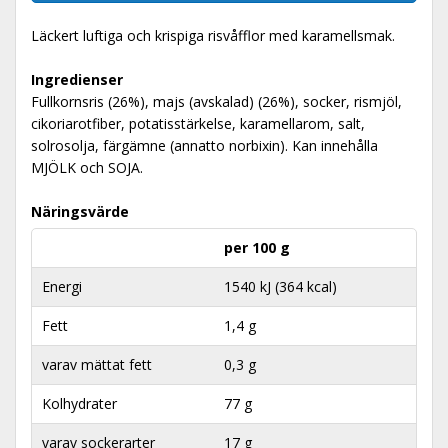
Läckert luftiga och krispiga risvåfflor med karamellsmak.
Ingredienser
Fullkornsris (26%), majs (avskalad) (26%), socker, rismjöl,
cikoriarotfiber, potatisstärkelse, karamellarom, salt,
solrosolja, färgämne (annatto norbixin). Kan innehålla
MJÖLK och SOJA.
Näringsvärde
per 100 g
Energi
1540 kJ (364 kcal)
Fett
1,4 g
varav mättat fett
0,3 g
Kolhydrater
77 g
varav sockerarter
17 g