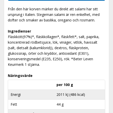
Från den här korven märker du direkt att salami har sitt
ursprung i Italien. Stegeman salami är ren enkelhet, med
dofter och smaker av basilika, oregano och rosmarin.
Ingredienser
Fläskkött(97%)*, fläskkollagen*, fläskfett*, salt, paprika,
koncentrerad rödbetsjuice, lök, vinäger, vitlök, havssalt
(salt, dietsalt (kaliumklorid)), dextros, fläskprotein,
glukossirap, örter och kryddor, antioxidant (E301),
konserveringsmedel (E235, E250), rök. *Beter Leven
Keurmerk 1 stjärna.
Näringsvärde
per 100 g
Energi
2011 kJ (486 kcal)
Fett
44 g