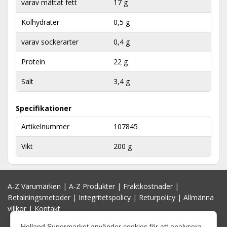
varav mättat fett
17 g
Kolhydrater
0,5 g
varav sockerarter
0,4 g
Protein
22 g
Salt
3,4 g
Specifikationer
Artikelnummer
107845
Vikt
200 g
A-Z Varumärken
|
A-Z Produkter
|
Fraktkostnader
|
Betalningsmetoder
|
Integritetspolicy
|
Returpolicy
|
Allmänna
villkor
|
Kontakt
Holland Supermarket använder cookies för att analysera