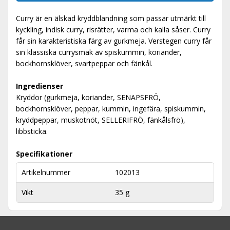
Curry är en älskad kryddblandning som passar utmärkt till
kyckling, indisk curry, risrätter, varma och kalla såser. Curry
får sin karakteristiska färg av gurkmeja. Verstegen curry får
sin klassiska currysmak av spiskummin, koriander,
bockhornsklöver, svartpeppar och fänkål.
Ingredienser
Kryddor (gurkmeja, koriander, SENAPSFRÖ,
bockhornsklöver, peppar, kummin, ingefära, spiskummin,
kryddpeppar, muskotnöt, SELLERIFRÖ, fänkålsfrö),
libbsticka.
Specifikationer
Artikelnummer
102013
Vikt
35 g