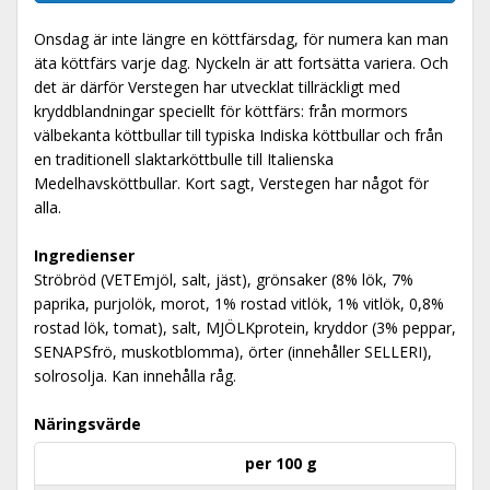
Onsdag är inte längre en köttfärsdag, för numera kan man
äta köttfärs varje dag. Nyckeln är att fortsätta variera. Och
det är därför Verstegen har utvecklat tillräckligt med
kryddblandningar speciellt för köttfärs: från mormors
välbekanta köttbullar till typiska Indiska köttbullar och från
en traditionell slaktarköttbulle till Italienska
Medelhavsköttbullar. Kort sagt, Verstegen har något för
alla.
Ingredienser
Ströbröd (VETEmjöl, salt, jäst), grönsaker (8% lök, 7%
paprika, purjolök, morot, 1% rostad vitlök, 1% vitlök, 0,8%
rostad lök, tomat), salt, MJÖLKprotein, kryddor (3% peppar,
SENAPSfrö, muskotblomma), örter (innehåller SELLERI),
solrosolja. Kan innehålla råg.
Näringsvärde
per 100 g