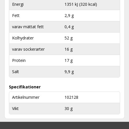
Energi
1351 kJ (320 kcal)
Fett
2,9 g
varav mättat fett
0,4 g
Kolhydrater
52 g
varav sockerarter
16 g
Protein
17 g
Salt
9,9 g
Specifikationer
Artikelnummer
102128
Vikt
30 g