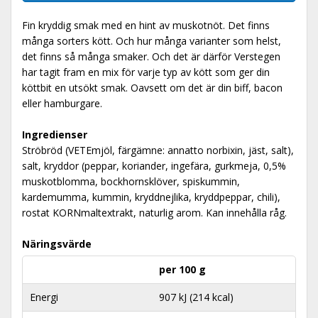
Fin kryddig smak med en hint av muskotnöt. Det finns
många sorters kött. Och hur många varianter som helst,
det finns så många smaker. Och det är därför Verstegen
har tagit fram en mix för varje typ av kött som ger din
köttbit en utsökt smak. Oavsett om det är din biff, bacon
eller hamburgare.
Ingredienser
Ströbröd (VETEmjöl, färgämne: annatto norbixin, jäst, salt),
salt, kryddor (peppar, koriander, ingefära, gurkmeja, 0,5%
muskotblomma, bockhornsklöver, spiskummin,
kardemumma, kummin, kryddnejlika, kryddpeppar, chili),
rostat KORNmaltextrakt, naturlig arom. Kan innehålla råg.
Näringsvärde
per 100 g
Energi
907 kJ (214 kcal)