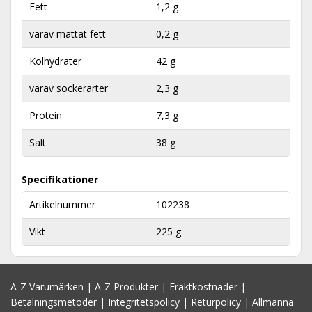
Fett
1,2 g
varav mättat fett
0,2 g
Kolhydrater
42 g
varav sockerarter
2,3 g
Protein
7,3 g
Salt
38 g
Specifikationer
Artikelnummer
102238
Vikt
225 g
A-Z Varumärken
|
A-Z Produkter
|
Fraktkostnader
|
Betalningsmetoder
|
Integritetspolicy
|
Returpolicy
|
Allmänna