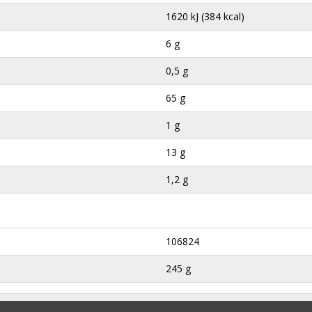
1620 kJ (384 kcal)
6 g
0,5 g
65 g
1 g
13 g
1,2 g
106824
245 g