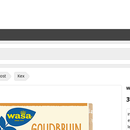
ost
Kex
W
3
i
e
l