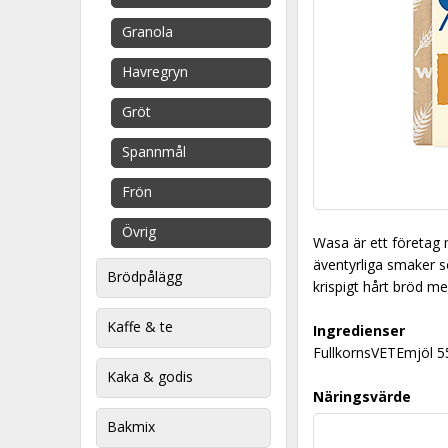
Granola
Havregryn
Gröt
Spannmål
Frön
Övrig
Wasa är ett företag 
äventyrliga smaker so
Brödpålägg
krispigt hårt bröd m
Kaffe & te
Ingredienser
FullkornsVETEmjöl 5
Kaka & godis
Näringsvärde
Bakmix