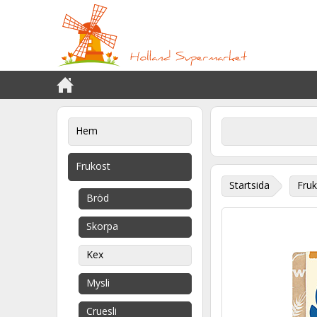
Hem
Frukost
Startsida
Fruk
Bröd
Skorpa
Kex
Mysli
Cruesli