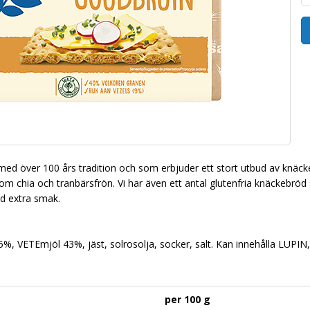
med över 100 års tradition och som erbjuder ett stort utbud av knäck
m chia och tranbärsfrön. Vi har även ett antal glutenfria knäckebröd s
ed extra smak.
5%, VETEmjöl 43%, jäst, solrosolja, socker, salt. Kan innehålla L
per 100 g