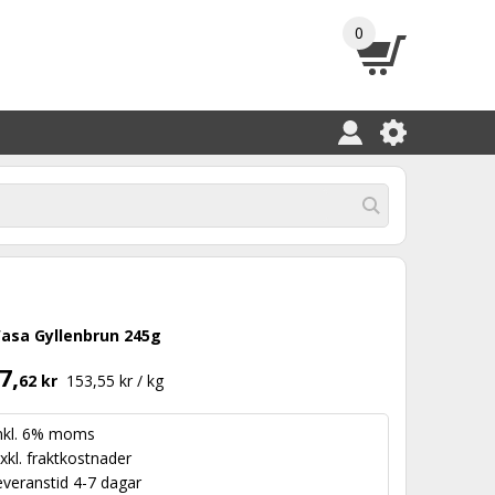
0
asa Gyllenbrun 245g
7,
62 kr
153,55 kr / kg
nkl. 6% moms
xkl.
fraktkostnader
everanstid 4-7 dagar